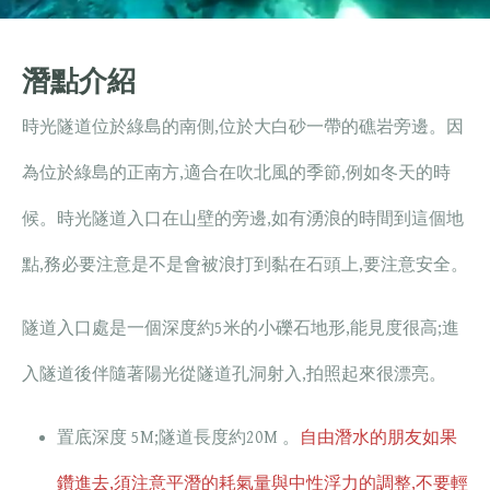
潛點介紹
時光隧道位於綠島的南側,位於大白砂一帶的礁岩旁邊。因
為位於綠島的正南方,適合在吹北風的季節,例如冬天的時
候。時光隧道入口在山壁的旁邊,如有湧浪的時間到這個地
點,務必要注意是不是會被浪打到黏在石頭上,要注意安全。
隧道入口處是一個深度約5米的小礫石地形,能見度很高;進
入隧道後伴隨著陽光從隧道孔洞射入,拍照起來很漂亮。
置底深度 5M;隧道長度約20M 。
自由潛水的朋友如果
鑽進去,須注意平潛的耗氣量與中性浮力的調整,不要輕