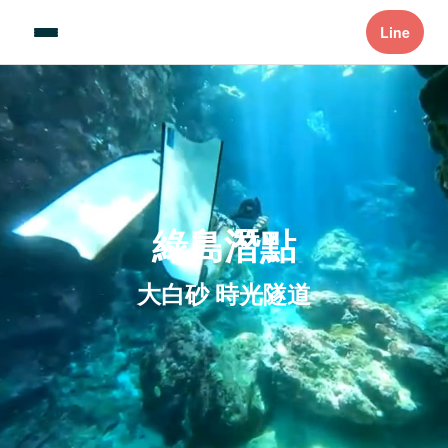
Line
綠島潛點
大白砂 時光隧道