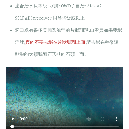
適合潛水員等級: 水肺: OWD / 自潛: Aida A2、
SSI.PADI freediver 同等階級或以上
洞口處有很多美麗又脆弱的片狀珊瑚,自潛員如果要綁
浮球,
真的不要去綁在片狀珊瑚上面
,請去綁在稍微遠一
點點的大顆鵝卵石形狀的石頭上面。