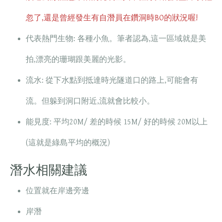
忽了,還是曾經發生有自潛員在鑽洞時BO的狀況喔!
代表熱門生物: 各種小魚。筆者認為,這一區域就是美
拍,漂亮的珊瑚跟美麗的光影。
流水: 從下水點到抵達時光隧道口的路上,可能會有
流。但躲到洞口附近,流就會比較小。
能見度: 平均20M/ 差的時候 15M/ 好的時候 20M以上
(這就是綠島平均的概況)
潛水相關建議
位置就在岸邊旁邊
岸潛